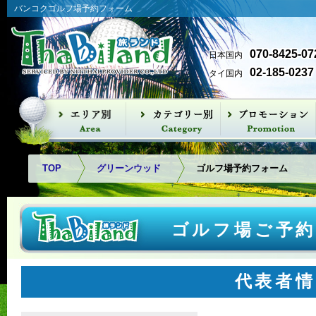
バンコクゴルフ場予約フォーム
070-8425-07
日本国内
02-185-0237
タイ国内
バンナー空港方面
バンコク北部
バンコク西部
アユタヤ
パタヤ方面
タイカントリークラブ
ザ ロイヤル ゴルフ＆カン
レイクウッド カントリー
ムアンゲオ ゴルフコース
タナ シティゴルフ＆カン
スパブルック ゴルフ クラ
ウインザーパーク ゴルフ
ユニコ グランデ ゴルフコ
ザ ロイヤル ジェムス ゴル
ナワタニ ゴルフコース
アルパイン ゴルフ＆スポ
パンヤーインドラゴルフ
パインハーストゴルフ＆
リバーデール ゴルフクラ
カスカタ ゴルフクラブ
ロータスバレー ゴルフコ
ニカンティ ゴルフクラ
ロイヤルジェムズ＆スポ
スワンゴルフ＆カントリ
ユニランド
ザ ベスト オーシオンゴル
アユタヤ ゴルフクラブ
ラチャカム
サイアムカントリークラ
カオキオ カントリークラ
ブラパ ゴルフクラブ
レムチャバン国際カント
バンプラ国際ゴルフクラ
フェニックスゴルフ＆カ
パタナスポーツクラブ
トリークラブ
クラブ
トリークラブ
ブ
クラブ
ース
フ シティ
ーツクラブ
クラブ
カントリークラブ
ブ
ース
ブ
ーツクラブ
ークラブ
フ
ブ
ブ
リークラブ
ブ
ントリークラブ
TOP
グリーンウッド
ゴルフ場予約フォーム
ゴルフ場ご予
代表者情