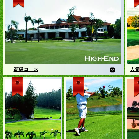
高級コース
人
世界中のゴルファー憧れの高級コース、メンバー限定コース
南国
もゴルフ旅ランドなら、プレー可能
ルフ
日本
人気