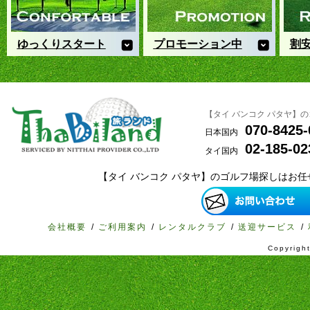
ゆっくりスタート
プロモーション中
割
ゆっくり起きてのんびりプレ
送迎付バンコクゴルフツアー取
円安
ー！ホテルに戻ってからのんび
り扱いナンバー1
フィ
り夕食朝もゆっくりしたいお客
旅ランド提供
万円
様におすすめのコース
お得にプレー！
ース
【タイ バンコク パタヤ】
070-8425-
日本国内
02-185-02
タイ国内
【タイ バンコク パタヤ】のゴルフ場探しはお
会社概要
/
ご利用案内
/
レンタルクラブ
/
送迎サービス
/
Copyrig