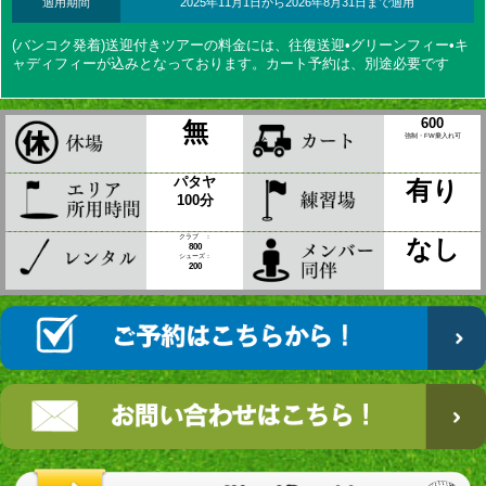
適用期間
2025年11月1日から2026年8月31日まで適用
(バンコク発着)送迎付きツアーの料金には、往復送迎•グリーンフィー•キ
ャディフィーが込みとなっております。カート予約は、別途必要です
600
無
強制・FW乗入れ可
パタヤ
有り
100分
クラブ ：
なし
800
シューズ：
200