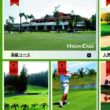
高級コース
人
世界中のゴルファー憧れの高級コース、メンバー限定コース
南国
もゴルフ旅ランドなら、プレー可能
ルフ
日本
人気