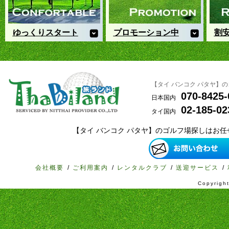
ゆっくりスタート
プロモーション中
割
ゆっくり起きてのんびりプレ
送迎付バンコクゴルフツアー取
円安
ー！ホテルに戻ってからのんび
り扱いナンバー1
フィ
り夕食朝もゆっくりしたいお客
旅ランド提供
万円
様におすすめのコース
お得にプレー！
ース
【タイ バンコク パタヤ】
070-8425-
日本国内
02-185-02
タイ国内
【タイ バンコク パタヤ】のゴルフ場探しはお
会社概要
/
ご利用案内
/
レンタルクラブ
/
送迎サービス
/
Copyrig