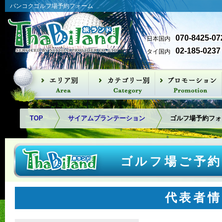
バンコクゴルフ場予約フォーム
070-8425-07
日本国内
02-185-0237
タイ国内
バンナー空港方面
バンコク北部
バンコク西部
アユタヤ
パタヤ方面
タイカントリークラブ
ザ ロイヤル ゴルフ＆カン
レイクウッド カントリー
ムアンゲオ ゴルフコース
タナ シティゴルフ＆カン
スパブルック ゴルフ クラ
ウインザーパーク ゴルフ
ユニコ グランデ ゴルフコ
ザ ロイヤル ジェムス ゴル
ナワタニ ゴルフコース
アルパイン ゴルフ＆スポ
パンヤーインドラゴルフ
パインハーストゴルフ＆
リバーデール ゴルフクラ
カスカタ ゴルフクラブ
ロータスバレー ゴルフコ
ニカンティ ゴルフクラ
ロイヤルジェムズ＆スポ
スワンゴルフ＆カントリ
ユニランド
ザ ベスト オーシオンゴル
アユタヤ ゴルフクラブ
ラチャカム
サイアムカントリークラ
カオキオ カントリークラ
ブラパ ゴルフクラブ
レムチャバン国際カント
バンプラ国際ゴルフクラ
フェニックスゴルフ＆カ
パタナスポーツクラブ
トリークラブ
クラブ
トリークラブ
ブ
クラブ
ース
フ シティ
ーツクラブ
クラブ
カントリークラブ
ブ
ース
ブ
ーツクラブ
ークラブ
フ
ブ
ブ
リークラブ
ブ
ントリークラブ
TOP
サイアムプランテーション
ゴルフ場予約フォ
ゴルフ場ご予
代表者情